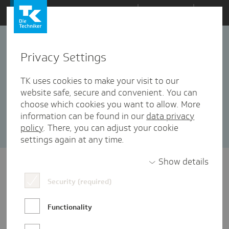
Zum
Themen
Inhalt
springen
Privacy Settings
Bauchschmerzen
2 Artikel in dieser Kategorie enthalten
TK uses cookies to make your visit to our
website safe, secure and convenient. You can
Sortieren nach:
Datum
Popularität
choose which cookies you want to allow. More
information can be found in our
data privacy
policy
. There, you can adjust your cookie
settings again at any time.
Show details
Security (required)
Functionality