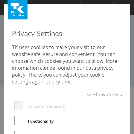
Zum
Themen
Inhalt
springen
Privacy Settings
Behandlungsfehler
2 Artikel in dieser Kategorie enthalten
TK uses cookies to make your visit to our
website safe, secure and convenient. You can
Sortieren nach:
Datum
Popularität
choose which cookies you want to allow. More
information can be found in our
data privacy
policy
. There, you can adjust your cookie
settings again at any time.
Show details
Security (required)
Functionality