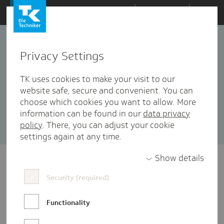
Zum
Themen
Inhalt
springen
Privacy Settings
Bereitschaftsdienst
1 Artikel in dieser Kategorie enthalten
TK uses cookies to make your visit to our
website safe, secure and convenient. You can
Sortieren nach:
Datum
Popularität
choose which cookies you want to allow. More
information can be found in our
data privacy
policy
. There, you can adjust your cookie
settings again at any time.
Show details
Security (required)
Functionality