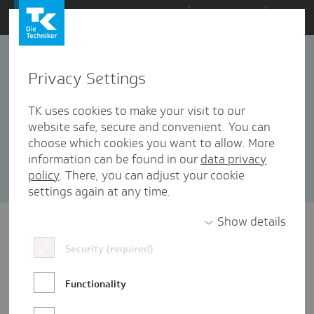
Zum
Themen
Inhalt
springen
Privacy Settings
Gaming
2 Artikel in dieser Kategorie enthalten
TK uses cookies to make your visit to our
website safe, secure and convenient. You can
Sortieren nach:
Datum
Popularität
choose which cookies you want to allow. More
information can be found in our
data privacy
policy
. There, you can adjust your cookie
settings again at any time.
Show details
Security (required)
Functionality