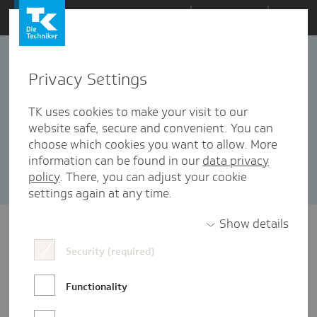
Zum
Themen
Inhalt
springen
Privacy Settings
Geschichte
1 Artikel in dieser Kategorie enthalten
TK uses cookies to make your visit to our
website safe, secure and convenient. You can
Sortieren nach:
Datum
Popularität
choose which cookies you want to allow. More
information can be found in our
data privacy
policy
. There, you can adjust your cookie
settings again at any time.
Show details
Security (required)
Functionality