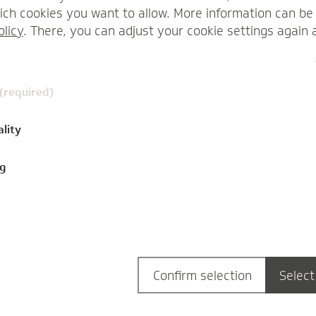
ch cookies you want to allow. More information can be 
olicy
. There, you can adjust your cookie settings again 
 (required)
ality
„Wir sagen Nein zu jedweder
ng
Form von Gewalt“
gesund
26.01.2022
Das Frankfurter Alten- und Pflegeheim
Anlagenring hat ein Konzept zur
Confirm selection
Select
Gewaltprävention umgesetzt. Im Interview
berichtet…