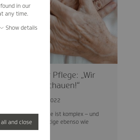
found in our
at any time.
Show details
Gewalt in der Pflege: „Wir
müssen hinschauen!“
gesund
04.01.2022
Gewalt in der Pflege ist komplex – und
kann Pflegebedürftige ebenso wie
 all and close
Pflegende treffen.