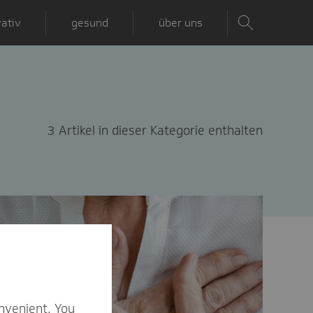
ativ
gesund
über uns
3 Artikel in dieser Kategorie enthalten
nvenient. You