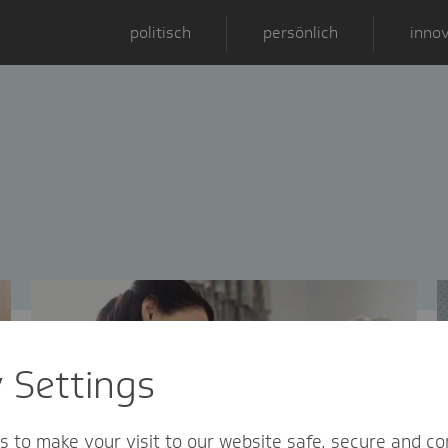
politisch
persönlich
innov
y Settings
s to make your visit to our website safe, secure and co