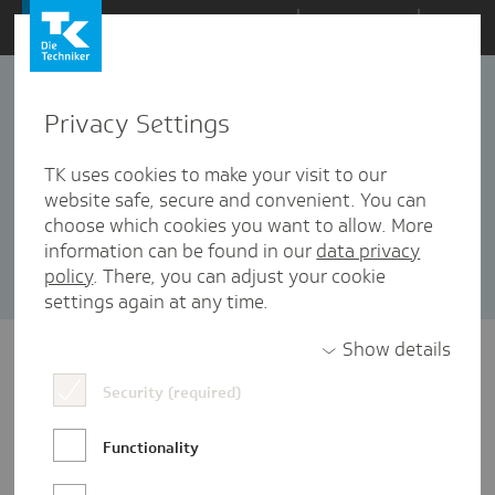
Zum
Themen
Inhalt
springen
Privacy Settings
Praxissiegel
1 Artikel in dieser Kategorie enthalten
TK uses cookies to make your visit to our
website safe, secure and convenient. You can
Sortieren nach:
Datum
Popularität
choose which cookies you want to allow. More
information can be found in our
data privacy
policy
. There, you can adjust your cookie
settings again at any time.
Show details
Security (required)
Functionality