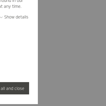
found in our
at any time.
Show details
 all and close