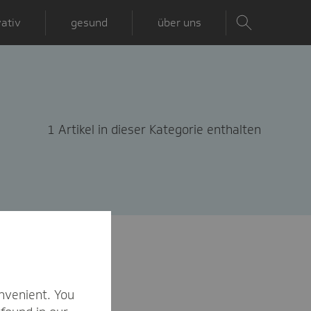
ativ
gesund
über uns
1 Artikel in dieser Kategorie enthalten
nvenient. You