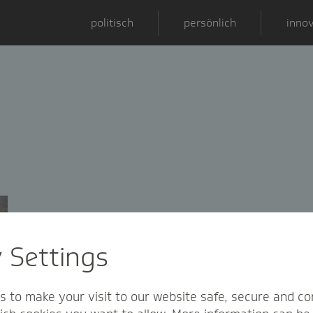
politisch
persönlich
innov
y Settings
s to make your visit to our website safe, secure and co