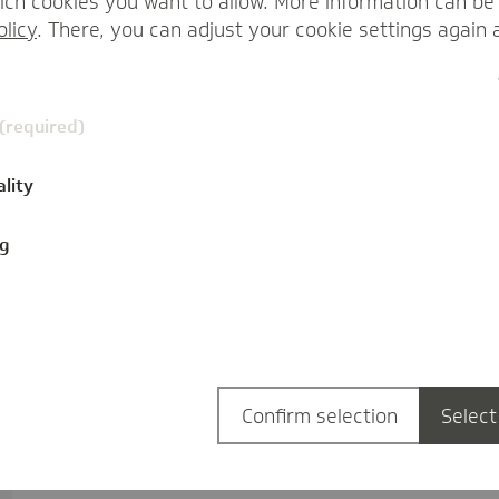
ch cookies you want to allow. More information can be 
olicy
. There, you can adjust your cookie settings again 
 (required)
ality
ng
Confirm selection
Select