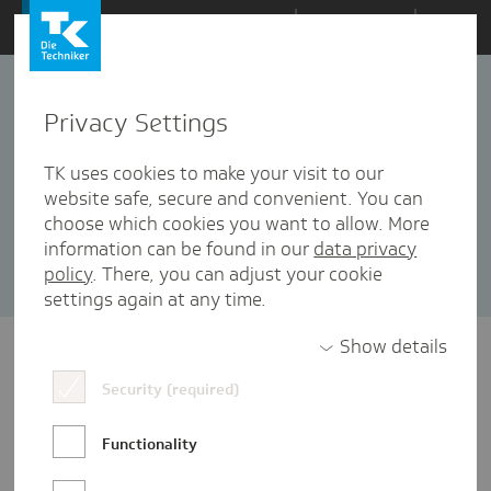
Zum
Themen
Inhalt
springen
Privacy Settings
Soziales Engagement
1 Artikel in dieser Kategorie enthalten
TK uses cookies to make your visit to our
website safe, secure and convenient. You can
Sortieren nach:
Datum
Popularität
choose which cookies you want to allow. More
information can be found in our
data privacy
policy
. There, you can adjust your cookie
settings again at any time.
Show details
Security (required)
Functionality