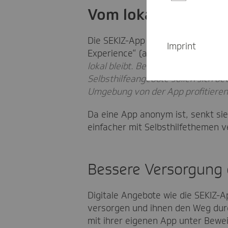
Vom lokalen Angeb
Die SEKIZ-App wird nach Veröffent
Imprint
Experience“ (also bestmögliche N
lokal bleibt. Bei diesem Projekt bi
Selbsthilfeangebote sollen sich be
Umgebung von der App profitieren
Da eine App anonym ist, senkt si
einfacher mit Selbsthilfethemen 
Bessere Versorgung 
Digitale Angebote wie die SEKIZ-A
versorgen und ihnen den Weg durc
mit ihrer eigenen App unter Bewei