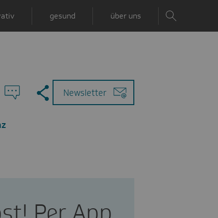
ativ
gesund
über uns
Zu
Mail
Newsletter
den
Kommentaren
nz
lbst! Per App