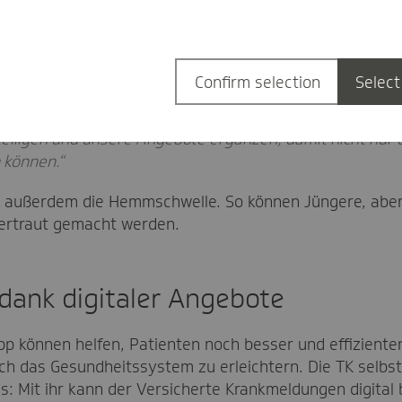
ot hin zur bundesweiten Verne
lichung weiterhin gepflegt und laufend aktualisiert, um
Confirm selection
Select
utzererlebnisse) zu ermöglichen. Große-Wortmann sagt
etet es sich einfach an, sich mit der Zeit auch bundeswei
teiligen
und unsere Angebote ergänzen, damit nicht nur
 können.“
e außerdem die Hemmschwelle. So können Jüngere, aber 
vertraut gemacht werden.
dank digitaler Angebote
pp können helfen, Patienten noch besser und effiziente
h das Gesundheitssystem zu erleichtern. Die TK selbst 
s: Mit ihr kann der Versicherte Krankmeldungen digital 