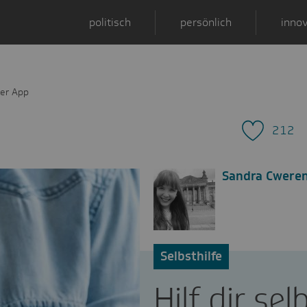
politisch
persönlich
innov
 Per App
212
Sandra Cwere
Selbsthilfe
Hilf dir se