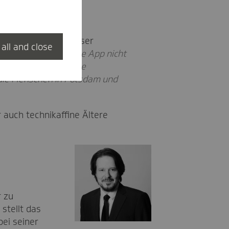
tzung
 die bestmögliche „User
 all and close
:
„Wir hoffen, dass die App nicht
t zu vernetzen. Andere
 die Menschen in Potsdam und
auch technikaffine Ältere
r zu
stellt das
bei seiner