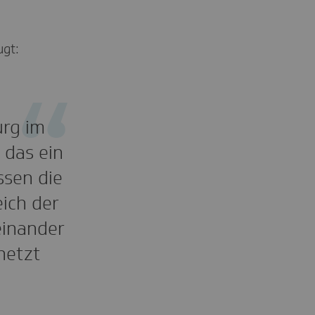
ugt:
urg im
 das ein
ssen die
eich der
einander
netzt