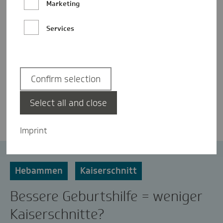
Marketing
Services
Confirm selection
Nicole Battenfeld
Select all and close
Imprint
Geburtenreport
Geburtshilfe
Hebammen
Kaiserschnitt
Bessere Geburtshilfe = weniger
Kaiserschnitte?