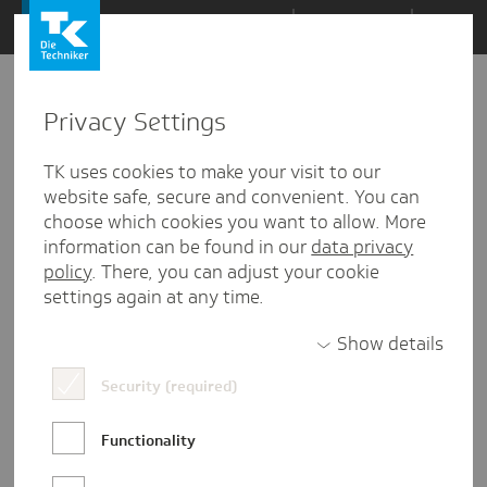
Zum
Themen
Inhalt
springen
Privacy Settings
Zu
Mail
28.01.2019
den
TK uses cookies to make your visit to our
Kommentaren
website safe, secure and convenient. You can
choose which cookies you want to allow. More
information can be found in our
data privacy
policy
. There, you can adjust your cookie
settings again at any time.
Show details
Security (required)
Functionality