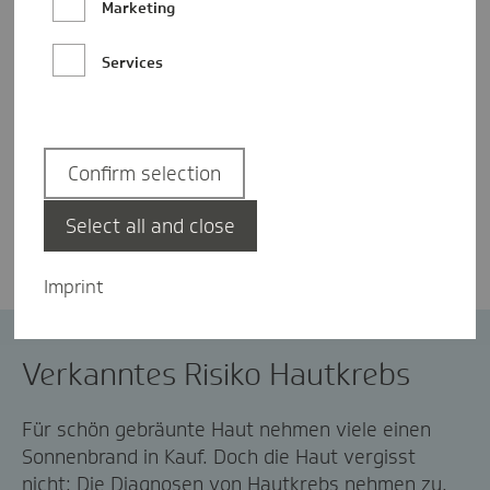
Marketing
Services
Confirm selection
Sweety Nagahi
Select all and close
Imprint
Hautkrebs
Hautkrebsreport
Verkanntes Risiko Hautkrebs
Für schön gebräunte Haut nehmen viele einen
Sonnenbrand in Kauf. Doch die Haut vergisst
nicht: Die Diagnosen von Hautkrebs nehmen zu.