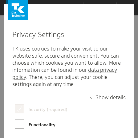
Zum
Themen
Inhalt
springen
Privacy Settings
Zu
Mail
1
29.05.2019
den
TK uses cookies to make your visit to our
Kommentaren
website safe, secure and convenient. You can
choose which cookies you want to allow. More
information can be found in our
data privacy
policy
. There, you can adjust your cookie
settings again at any time.
Show details
Security (required)
Functionality