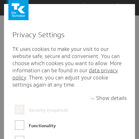
Zum
Themen
Inhalt
springen
Privacy Settings
Zu
Mail
27.03.2020
den
TK uses cookies to make your visit to our
Kommentaren
website safe, secure and convenient. You can
choose which cookies you want to allow. More
information can be found in our
data privacy
policy
. There, you can adjust your cookie
settings again at any time.
Show details
Security (required)
Functionality