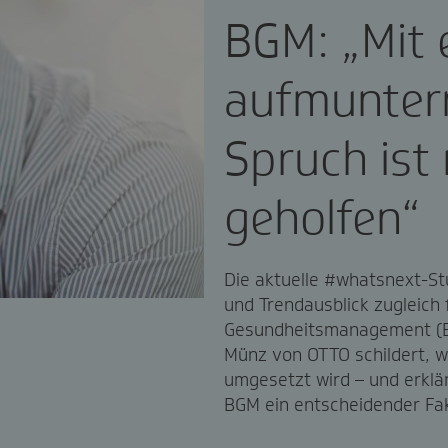
BGM: „Mit 
aufmunter
Spruch is
geholfen“
Die aktuelle #whatsnext-S
und Trendausblick zugleich 
Gesundheitsmanagement (B
Münz von OTTO schildert, 
umgesetzt wird – und erklä
BGM ein entscheidender Fak