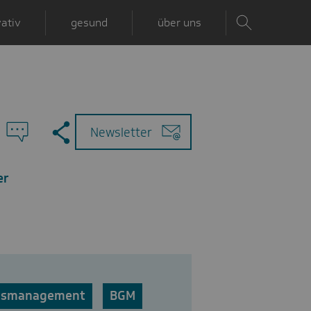
ativ
gesund
über uns
Zu
Mail
Newsletter
den
Kommentaren
er
itsmanagement
BGM