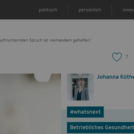
politisch
persönlich
innov
aufmunternden Spruch ist niemandem geholfen“
7
Johanna Küth
#whatsnext
Betriebliches Gesundhe