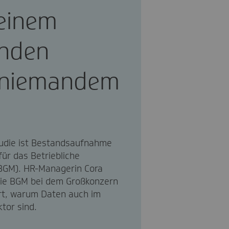
einem
nden
t niemandem
tudie ist Bestandsaufnahme
für das Betriebliche
GM). HR-Managerin Cora
wie BGM bei dem Großkonzern
rt, warum Daten auch im
tor sind.