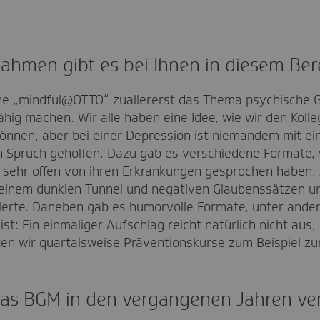
hmen gibt es bei Ihnen in diesem Ber
ne „mindful@OTTO“ zuallererst das Thema psychische 
hig machen. Wir alle haben eine Idee, wie wir den Kolle
nnen, aber bei einer Depression ist niemandem mit ei
Spruch geholfen. Dazu gab es verschiedene Formate, 
ne sehr offen von ihren Erkrankungen gesprochen haben.
on einem dunklen Tunnel und negativen Glaubenssätzen 
ierte. Daneben gab es humorvolle Formate, unter ande
st: Ein einmaliger Aufschlag reicht natürlich nicht aus,
en wir quartalsweise Präventionskurse zum Beispiel z
das BGM in den vergangenen Jahren ve