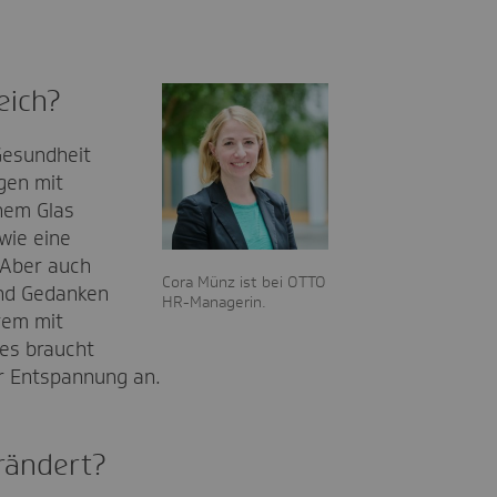
eich?
Gesundheit
gen mit
nem Glas
wie eine
 Aber auch
Cora Münz ist bei OTTO
und Gedanken
HR-Managerin.
rem mit
 es braucht
ur Entspannung an.
rändert?