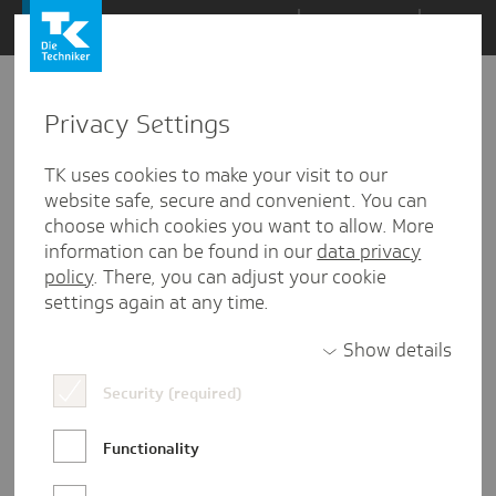
Zum
Themen
Inhalt
springen
Privacy Settings
Zu
Mail
4
24.09.2024
den
TK uses cookies to make your visit to our
Kommentaren
website safe, secure and convenient. You can
choose which cookies you want to allow. More
information can be found in our
data privacy
policy
. There, you can adjust your cookie
settings again at any time.
Show details
Security (required)
Functionality