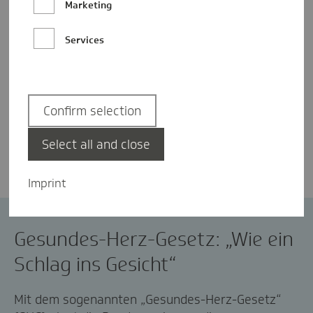
Marketing
Services
Confirm selection
Jannik Maczey
Select all and close
Imprint
Bewegung
GHG
Prävention
Sport
Gesundes-Herz-Gesetz: „Wie ein
Schlag ins Gesicht“
Mit dem sogenannten „Gesundes-Herz-Gesetz“