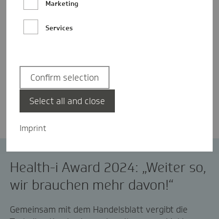
Marketing
Services
Confirm selection
Marie Wagner
Select all and close
Imprint
Health-i
Innovation
Health-i Award 2024: „Weiter so,
wir brauchen mehr davon!“
Gemeinsam mit dem Handelsblatt vergibt die