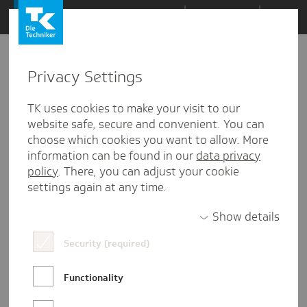
Zum
Themen
Inhalt
springen
Privacy Settings
Zu
Mail
2
15.10.2024
den
TK uses cookies to make your visit to our
Kommentaren
website safe, secure and convenient. You can
choose which cookies you want to allow. More
information can be found in our
data privacy
policy
. There, you can adjust your cookie
settings again at any time.
Show details
Security (required)
Functionality