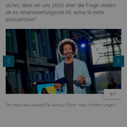
sicher, dass wir uns 2050 eher die Frage stellen,
ob es verantwortungsvoll ist, keine KI mehr
einzusetzen!“
Vorheriges
N
Bild
B
1
/7
Der Host des Abends Flo Akinbiyi (Foto: Marc-Steffen Unger)
Die
Dig
Ma