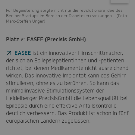
ann
Für Begeisterung sorgte nicht nur die revolutionäre Idee des
...
to:
Berliner Startups im Bereich der Diabeteserkrankungen... (Foto:
Wor
Marc-Steffen Unger)
sei
vo
Platz 2: EASEE (Precisis GmbH)
EASEE
ist ein innovativer Hirnschrittmacher,
der sich an Epilepsiepatientinnen und -patienten
richtet, bei denen Medikamente nicht ausreichend
wirken. Das innovative Implantat kann das Gehirn
stimulieren, ohne es zu berühren. So kann das
minimalinvasive Stimulationssystem der
Heidelberger PrecisisGmbH die Lebensqualität bei
Epilepsie durch eine effektive Anfallskontrolle
deutlich verbessern. Das Produkt ist schon in fünf
europäischen Ländern zugelassen.