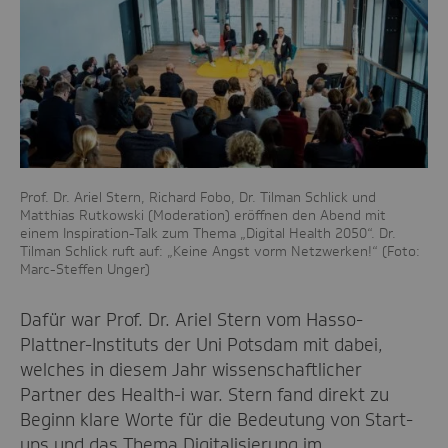
Prof. Dr. Ariel Stern, Richard Fobo, Dr. Tilman Schlick und
Matthias Rutkowski (Moderation) eröffnen den Abend mit
einem Inspiration-Talk zum Thema „Digital Health 2050“. Dr.
Tilman Schlick ruft auf: „Keine Angst vorm Netzwerken!“ (Foto:
Marc-Steffen Unger)
Dafür war Prof. Dr. Ariel Stern vom Hasso-
Plattner-Instituts der Uni Potsdam mit dabei,
welches in diesem Jahr wissenschaftlicher
Partner des Health-i war. Stern fand direkt zu
Beginn klare Worte für die Bedeutung von Start-
ups und das Thema Digitalisierung im