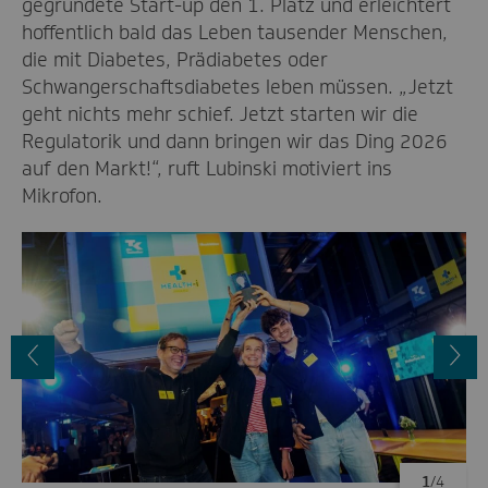
gegründete Start-up den 1. Platz und erleichtert
hoffentlich bald das Leben tausender Menschen,
die mit Diabetes, Prädiabetes oder
Schwangerschaftsdiabetes leben müssen. „Jetzt
geht nichts mehr schief. Jetzt starten wir die
Regulatorik und dann bringen wir das Ding 2026
auf den Markt!“, ruft Lubinski motiviert ins
Mikrofon.
Vorheriges
N
Bild
B
1
/4