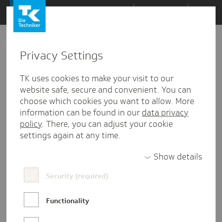
Zum
Themen
Inhalt
springen
Privacy Settings
Zu
Mail
9
12.11.2024
den
TK uses cookies to make your visit to our
Kommentaren
website safe, secure and convenient. You can
choose which cookies you want to allow. More
information can be found in our
data privacy
policy
. There, you can adjust your cookie
settings again at any time.
Show details
Security (required)
Functionality