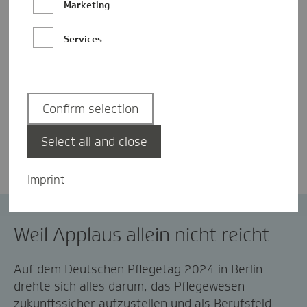
Marketing
Services
Confirm selection
Laura Hassinger
Select all and close
Imprint
Deutscher Pflegetag
Pflege
Weil Applaus allein nicht reicht
Auf dem Deutschen Pflegetag 2024 in Berlin
drehte sich alles darum, das Pflegewesen
zukunftssicher aufzustellen und als Berufsfeld