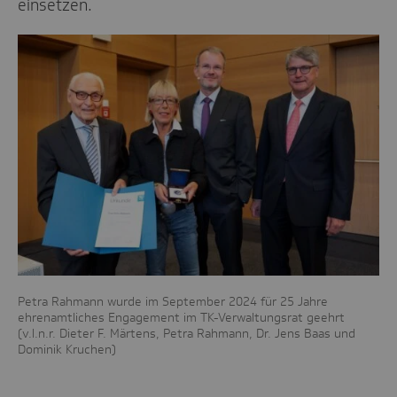
einsetzen.
Petra Rahmann wurde im September 2024 für 25 Jahre
ehrenamtliches Engagement im TK-Verwaltungsrat geehrt
(v.l.n.r. Dieter F. Märtens, Petra Rahmann, Dr. Jens Baas und
Dominik Kruchen)