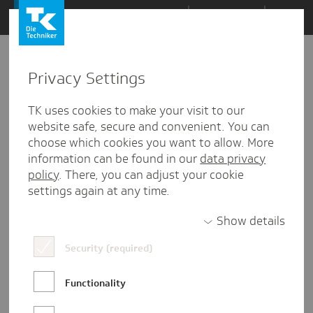
Zum
Themen
Inhalt
springen
Privacy Settings
Zu
Mail
8
05.12.2024
den
TK uses cookies to make your visit to our
Kommentaren
website safe, secure and convenient. You can
choose which cookies you want to allow. More
information can be found in our
data privacy
policy
. There, you can adjust your cookie
settings again at any time.
Show details
Security (required)
Functionality