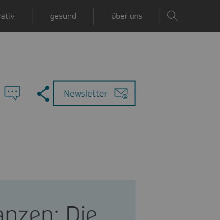
ativ
gesund
über uns
Zu
Mail
Newsletter
den
Kommentaren
anzen: Die