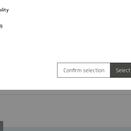
benso wie die bereits viel diskutierten kostendeckenden
ality
liche Aufgaben müssen – im Gegensatz zu den echten 
nd dürfen nicht nur zulasten der GKV-Beitragszahlerin
ng
e der Bund zunächst seine Schulden begleichen. Sie hat
 Für diese Notfallmaßnahmen braucht es keine Kommissi
n folgen – bei der stationären und ambulanten Versorg
rzneimittel. Die Zeit drängt.
Confirm selection
Select