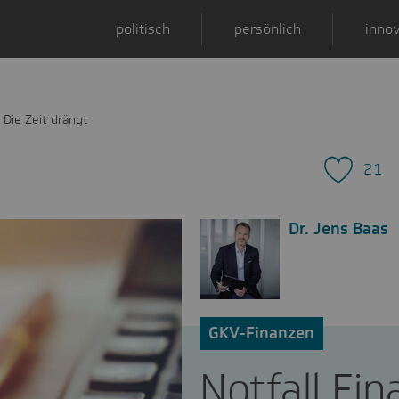
politisch
persönlich
innov
 Die Zeit drängt
21
Dr. Jens Baas
GKV-Finanzen
Notfall Fin