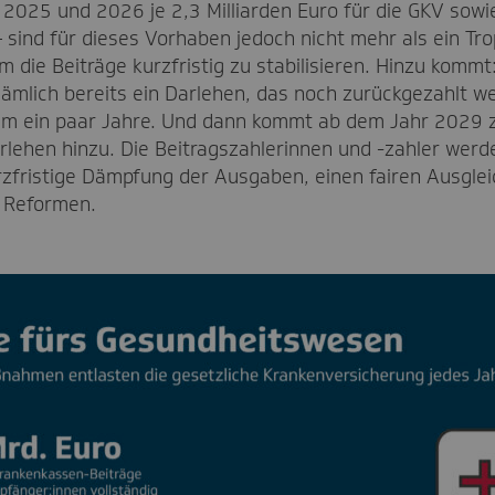
2025 und 2026 je 2,3 Milliarden Euro für die GKV sowi
 sind für dieses Vorhaben jedoch nicht mehr als ein Tro
um die Beiträge kurzfristig zu stabilisieren. Hinzu kom
ämlich bereits ein Darlehen, das noch zurückgezahlt w
 um ein paar Jahre. Und dann kommt ab dem Jahr 2029 
lehen hinzu. Die Beitragszahlerinnen und -zahler werde
urzfristige Dämpfung der Ausgaben, einen fairen Ausgle
e Reformen.