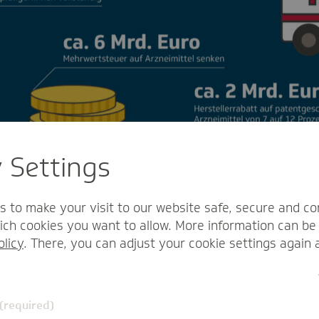
y Settings
s to make your visit to our website safe, secure and co
ch cookies you want to allow. More information can be 
olicy
. There, you can adjust your cookie settings again 
auf dem Tisch. Ein höherer Herstellerabschlag auf Arzne
 (required)
reich gerechtfertigt und kurzfristig umsetzbar. Auch 