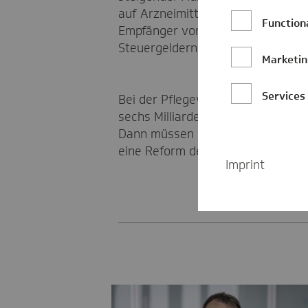
auf Arzneimittel ist überfällig. E
Function
Empfänger von Bürgergeld. Staat
Steuergeldern finanziert werden u
Marketi
Services
Bei der Pflegeversicherung müsst
sechs Milliarden Euro ausgelegt.
Dann müssen strukturelle Reforme
eine Reform der Preisbildung für A
Imprint