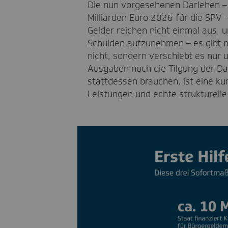
Die nun vorgesehenen Darlehen – 
Milliarden Euro 2026 für die SPV –
Gelder reichen nicht einmal aus, 
Schulden aufzunehmen – es gibt n
nicht, sondern verschiebt es nur
Ausgaben noch die Tilgung der Dar
stattdessen brauchen, ist eine k
Leistungen und echte strukturell