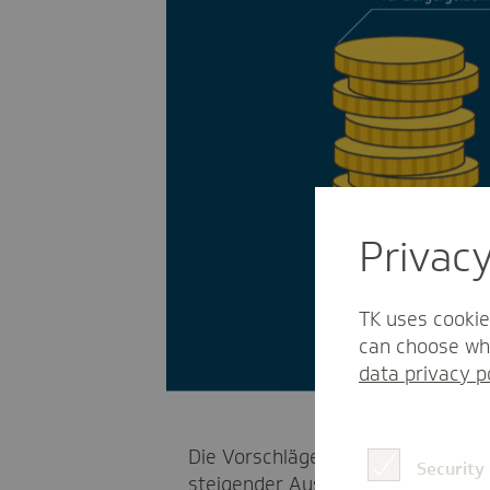
Privac
TK uses cookie
can choose whi
data privacy p
Die Vorschläge dazu liegen lange 
Security
steigender Ausgaben in diesem Be