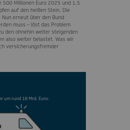
e 500 Millionen Euro 2025 und 1,5
pfen auf den heißen Stein. Die
mt: Nun erneut über den Bund
erden muss – löst das Problem
zu den ohnehin weiter steigenden
n also weiter belastet. Was wir
ich versicherungsfremder