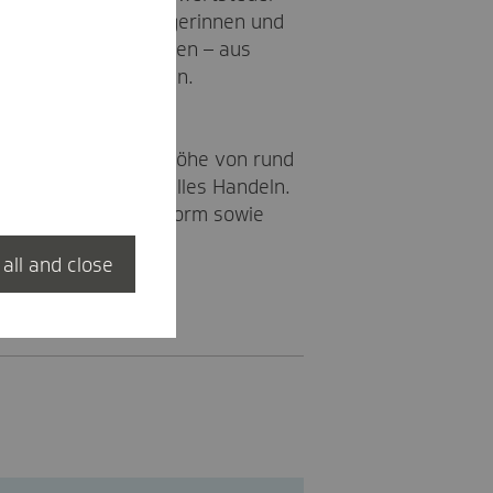
 Beiträge für Empfängerinnen und
Versicherungsaufgaben – aus
nen und -zahler gehen.
te Coronahilfen in Höhe von rund
onen, sondern schnelles Handeln.
ung, eine Notfallreform sowie
 all and close