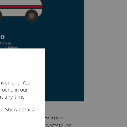
nvenient. You
found in our
at any time.
Show details
imittel ist angesichts stark
die Senkung der Mehrwertsteuer