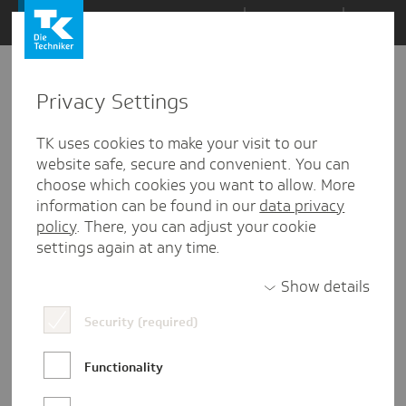
Zum
Themen
Inhalt
springen
Privacy Settings
Zu
Mail
2
06.05.2026
den
TK uses cookies to make your visit to our
Kommentaren
website safe, secure and convenient. You can
choose which cookies you want to allow. More
information can be found in our
data privacy
policy
. There, you can adjust your cookie
settings again at any time.
Show details
Security (required)
Functionality