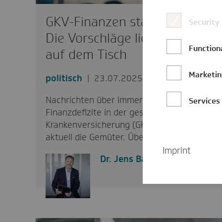
GKV-Finanzen stabilisieren:
Security
Die Vorschläge liegen längst
Function
auf dem Tisch
Marketi
politisch
23.07.2025
Nachrichten über immer größere
Services
Finanzdefizite in der gesetzlichen
Krankenversicherung (GKV) erhitzen
aktuell die Gemüter. Überraschend…
Imprint
Dr. Jens Baas