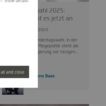
Show details
Bundestagswahl 2025:
Darauf kommt es jetzt an
politisch
19.02.2025
Am Sonntag ist Bundestagswahl. In der
Gesundheits- und Pflegepolitik steht die
nächste Bundesregierung vor riesigen…
 all and close
Dr. Jens Baas