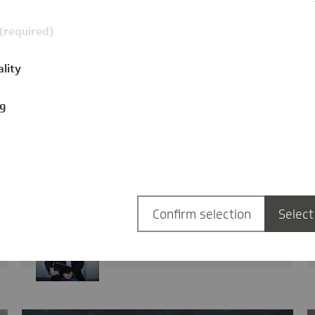
Notfall Finanzen: Die Zeit
 (required)
drängt
ality
politisch
03.07.2025
ng
Steigende Ausgaben und kein Ende in
Sicht. Die neue Bundesregierung steht vor
der schwierigen Herausforderung,…
Confirm selection
Select
Dr. Jens Baas