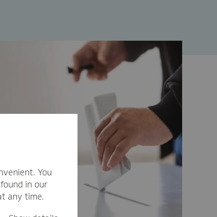
nvenient. You
found in our
at any time.