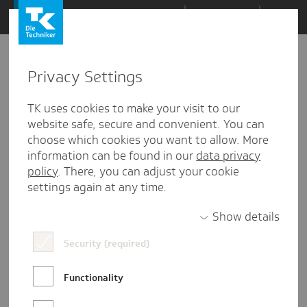
Zum
Themen
Inhalt
springen
Privacy Settings
TK uses cookies to make your visit to our
website safe, secure and convenient. You can
choose which cookies you want to allow. More
information can be found in our
data privacy
policy
. There, you can adjust your cookie
settings again at any time.
Show details
Eva Tebbe
Security (required)
Eva ist Praktikantin in der
Functionality
Unternehmenskommunikation der TK und
studiert Kommunikationsmanagement in