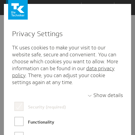
Zum
Themen
Inhalt
springen
Privacy Settings
TK uses cookies to make your visit to our
website safe, secure and convenient. You can
choose which cookies you want to allow. More
information can be found in our
data privacy
policy
. There, you can adjust your cookie
settings again at any time.
Show details
Eva Tebbe
Security (required)
Eva ist Praktikantin in der
Functionality
Unternehmenskommunikation der TK und
studiert Kommunikationsmanagement in