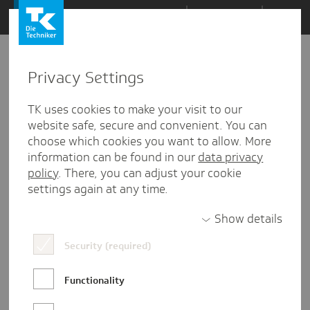
Zum
Themen
Inhalt
springen
Privacy Settings
TK uses cookies to make your visit to our
website safe, secure and convenient. You can
choose which cookies you want to allow. More
information can be found in our
data privacy
policy
. There, you can adjust your cookie
settings again at any time.
Show details
Jannik Maczey
Security (required)
Jannik ist Redakteur in der
Functionality
Unternehmenskommunikation der TK in
Hamburg. Ursprünglich kommt er aus dem