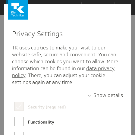
Zum
Themen
Inhalt
springen
Privacy Settings
TK uses cookies to make your visit to our
website safe, secure and convenient. You can
choose which cookies you want to allow. More
information can be found in our
data privacy
policy
. There, you can adjust your cookie
settings again at any time.
Show details
Natalie Hahn
Security (required)
Natalie ist Social-Media- und Online-
Functionality
Redakteurin in der
Unternehmenskommunikation. Wenn sie