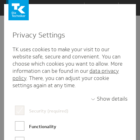
Zum
Themen
Inhalt
springen
Privacy Settings
Zu
Mail
4
08.05.2026
den
TK uses cookies to make your visit to our
Kommentaren
website safe, secure and convenient. You can
choose which cookies you want to allow. More
information can be found in our
data privacy
policy
. There, you can adjust your cookie
settings again at any time.
Show details
Security (required)
Functionality