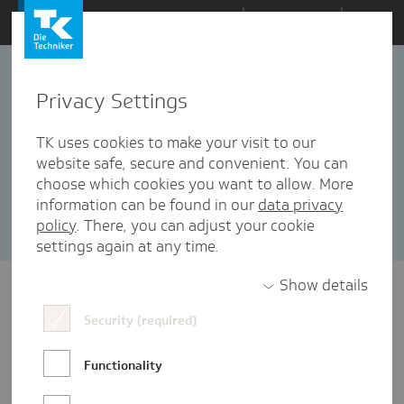
Zum
Themen
Inhalt
springen
Privacy Settings
Digitalisierung
78 Artikel in dieser Kategorie enthalten
TK uses cookies to make your visit to our
website safe, secure and convenient. You can
Sortieren nach:
Datum
Popularität
choose which cookies you want to allow. More
information can be found in our
data privacy
policy
. There, you can adjust your cookie
settings again at any time.
Show details
Security (required)
Functionality