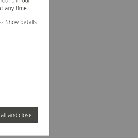
found in our
at any time.
Show details
 all and close