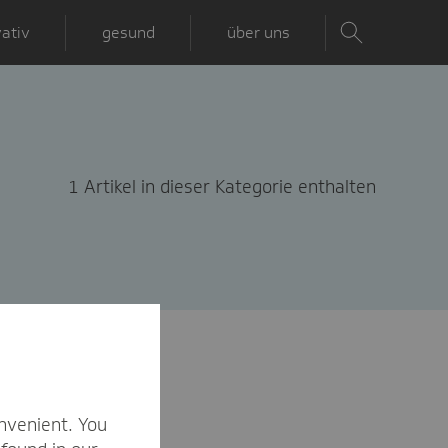
ativ
gesund
über uns
1 Artikel in dieser Kategorie enthalten
nvenient. You