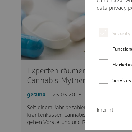
can choose whi
data privacy p
Security
Function
Marketi
Experten räumen mit
Cannabis-Mythen auf
Services
gesund
25.05.2018
Seit einem Jahr bezahlen die
Imprint
Krankenkassen Cannabis auf Rezept. Doch
gehen Vorstellung und Realität der…