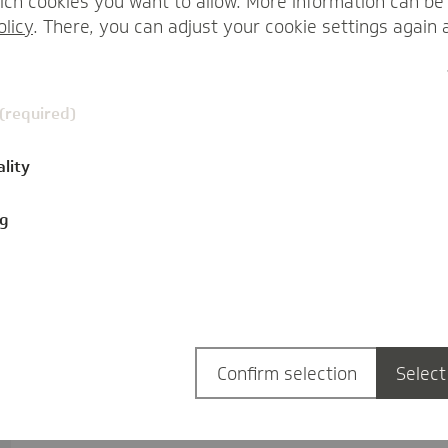
ch cookies you want to allow. More information can be 
olicy
. There, you can adjust your cookie settings again 
 (required)
ality
ng
Confirm selection
Select