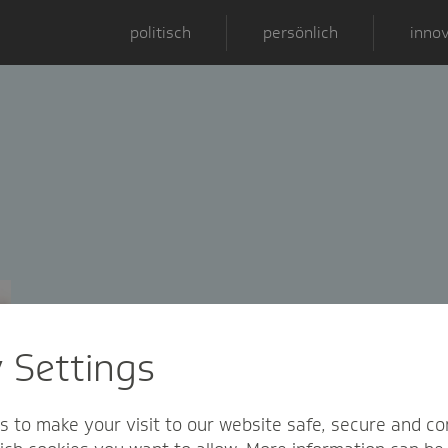
politisch
persönlich
innov
y Settings
s to make your visit to our website safe, secure and co