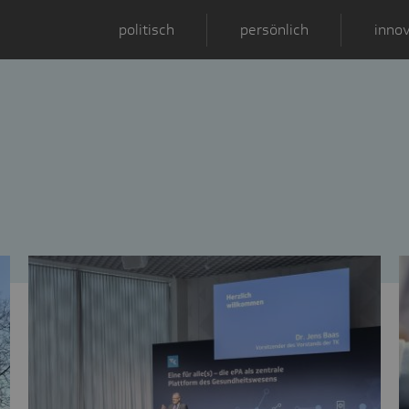
politisch
persönlich
innov