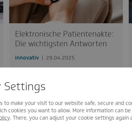
Elektronische Patientenakte:
Die wichtigsten Antworten
innovativ
29.04.2025
Anfang 2025 ist die elektronische
Patientenakte in den drei Modellregionen
y Settings
Franken, Hamburg und Umland und…
s to make your visit to our website safe, secure and co
ch cookies you want to allow. More information can be 
olicy
. There, you can adjust your cookie settings again 
Silvia Wirth