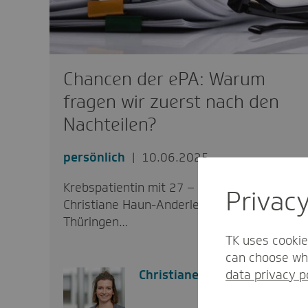
Chancen der ePA: Warum
fragen wir zuerst nach den
Nachteilen?
persönlich
10.06.2025
Krebspatientin mit 27 – ein Schock für
Privac
Christiane Haun-Anderle, die bei der TK in
Thüringen…
TK uses cookie
can choose whi
data privacy p
Christiane Haun-Anderle