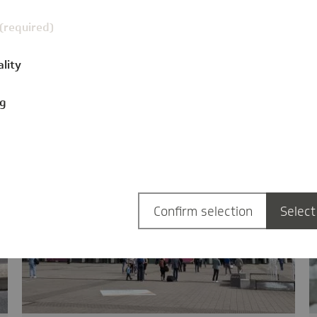
 (required)
ality
ng
Confirm selection
Select