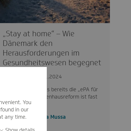
„Stay at home“ – Wie
Dänemark den
Herausforderungen im
Gesundheitswesen begegnet
innovativ
27.11.2024
In Dänemark gibt es bereits die „ePA für
alle“ und die Krankenhausreform ist fast
nvenient. You
abgeschlossen.…
found in our
at any time.
Nadia Mussa
Show details