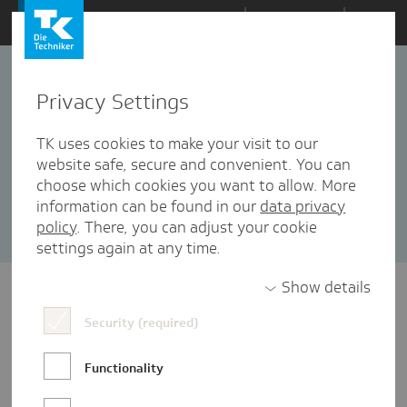
Zum
Themen
Inhalt
springen
Privacy Settings
Finanzausgleich
1 Artikel in dieser Kategorie enthalten
TK uses cookies to make your visit to our
website safe, secure and convenient. You can
Sortieren nach:
Datum
Popularität
choose which cookies you want to allow. More
information can be found in our
data privacy
policy
. There, you can adjust your cookie
settings again at any time.
Show details
Security (required)
Functionality