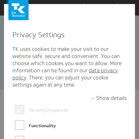
Zum
Themen
Inhalt
springen
Privacy Settings
Health-i Award
10 Artikel in dieser Kategorie enthalten
TK uses cookies to make your visit to our
website safe, secure and convenient. You can
Sortieren nach:
Datum
Popularität
choose which cookies you want to allow. More
information can be found in our
data privacy
policy
. There, you can adjust your cookie
settings again at any time.
Show details
Security (required)
Functionality