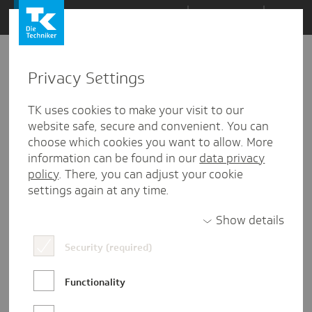
Zum
Themen
Inhalt
springen
Privacy Settings
Zu
Mail
4
04.01.2024
den
TK uses cookies to make your visit to our
Kommentaren
website safe, secure and convenient. You can
choose which cookies you want to allow. More
information can be found in our
data privacy
policy
. There, you can adjust your cookie
settings again at any time.
Show details
Security (required)
Functionality