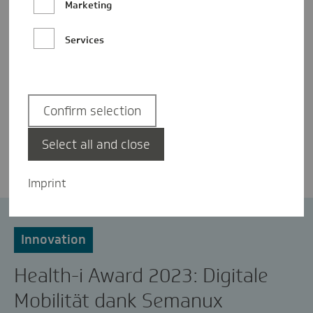
Marketing
Services
Confirm selection
Anja Hollnack
Select all and close
Imprint
#besserversorgt
Health-i Award
Innovation
Health-i Award 2023: Digitale
Mobilität dank Semanux