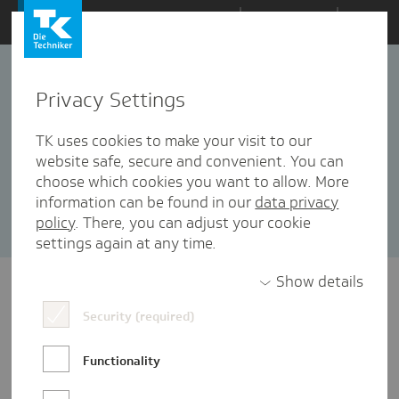
Zum
Themen
Inhalt
springen
Privacy Settings
#besserversorgt
6 Artikel in dieser Kategorie enthalten
TK uses cookies to make your visit to our
website safe, secure and convenient. You can
Sortieren nach:
Datum
Popularität
choose which cookies you want to allow. More
information can be found in our
data privacy
policy
. There, you can adjust your cookie
settings again at any time.
Show details
Security (required)
Functionality