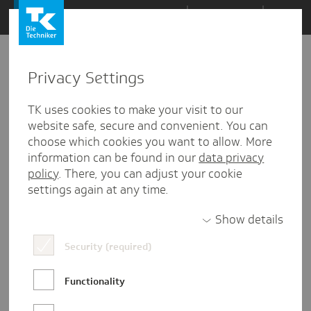
Zum
Themen
Inhalt
springen
Privacy Settings
TK uses cookies to make your visit to our
website safe, secure and convenient. You can
choose which cookies you want to allow. More
information can be found in our
data privacy
policy
. There, you can adjust your cookie
settings again at any time.
Show details
Josephin Klüver
Security (required)
Josephin ist Redakteurin in der
Functionality
Unternehmenskommunikation der TK in
Hamburg. Ihre Freizeit verbringt sie am