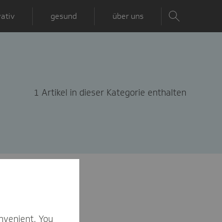
ativ
gesund
über uns
1 Artikel in dieser Kategorie enthalten
nvenient. You