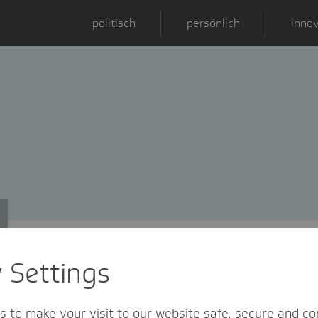
politisch
persönlich
innov
y Settings
s to make your visit to our website safe, secure and co