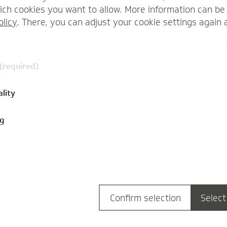
ch cookies you want to allow. More information can be 
olicy
. There, you can adjust your cookie settings again 
 (required)
ality
ng
Confirm selection
Select