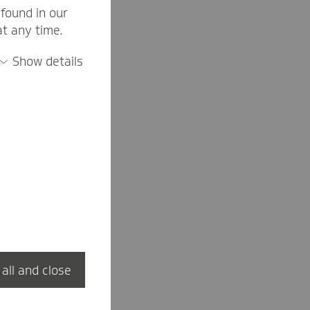
found in our
at any time.
Show details
 all and close