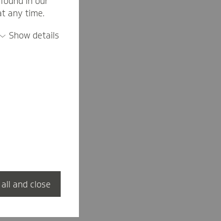
found in our
at any time.
Show details
 all and close