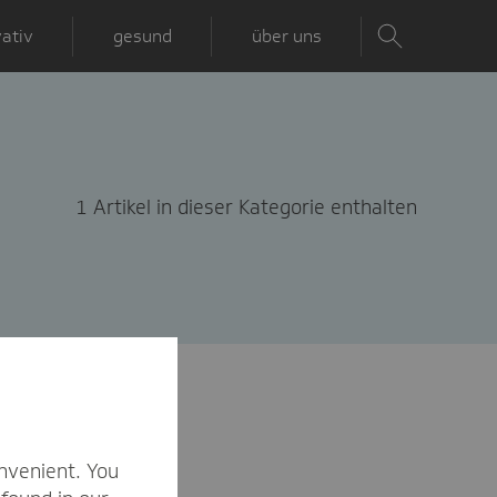
ativ
gesund
über uns
1 Artikel in dieser Kategorie enthalten
nvenient. You