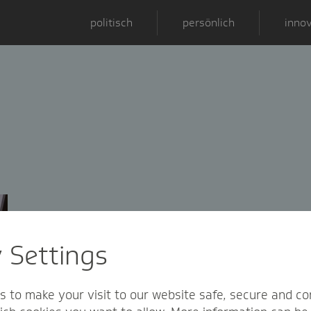
politisch
persönlich
innov
y Settings
s to make your visit to our website safe, secure and co