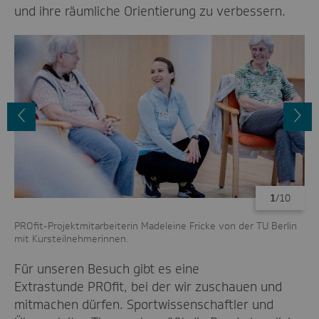
und ihre räumliche Orientierung zu verbessern.
Vorheriges
N
Bild
B
1
/10
PROfit-Projektmitarbeiterin Madeleine Fricke von der TU Berlin
Mi
mit Kursteilnehmerinnen.
Mic
Für unseren Besuch gibt es eine
Extrastunde PROfit, bei der wir zuschauen und
mitmachen dürfen. Sportwissenschaftler und