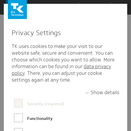
Zum
Themen
Inhalt
springen
Privacy Settings
Zu
Mail
17
20.10.2023
den
TK uses cookies to make your visit to our
Kommentaren
website safe, secure and convenient. You can
choose which cookies you want to allow. More
information can be found in our
data privacy
policy
. There, you can adjust your cookie
settings again at any time.
Show details
Security (required)
Functionality