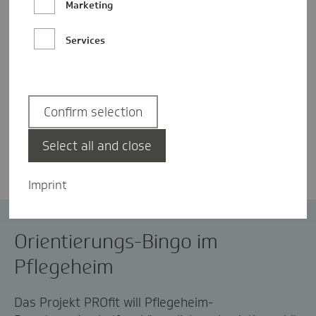
Marketing
Services
Confirm selection
Laura Hassinger
Select all and close
Imprint
Pflege
PROfit
Orientierungs-Bingo im
Pflegeheim
Das Projekt
PROfit
will Pflegeheim
-