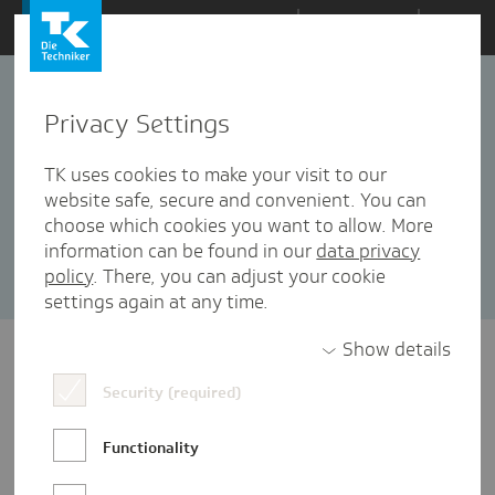
Zum
Themen
Inhalt
springen
Privacy Settings
Rückenschmerzen
2 Artikel in dieser Kategorie enthalten
TK uses cookies to make your visit to our
website safe, secure and convenient. You can
Sortieren nach:
Datum
Popularität
choose which cookies you want to allow. More
information can be found in our
data privacy
policy
. There, you can adjust your cookie
settings again at any time.
Show details
Security (required)
Functionality