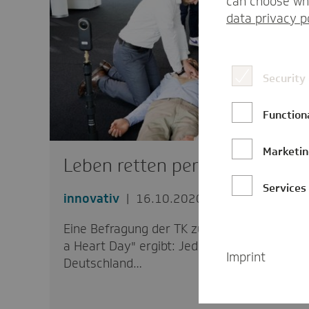
can choose whi
data privacy p
Security
Function
Marketi
Leben retten per App
Services
innovativ
16.10.2020
Eine Befragung der TK zum "World Restart
a Heart Day" ergibt: Jeder Vierte in
Imprint
Deutschland…