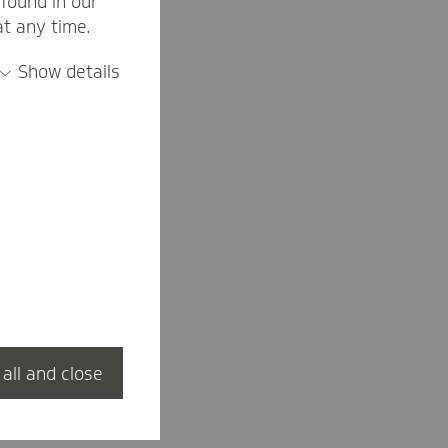
found in our
at any time.
Show details
 all and close