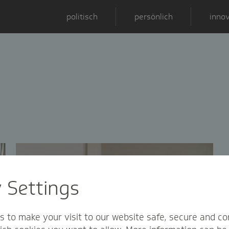
politisch
persönlich
innov
y Settings
s to make your visit to our website safe, secure and co