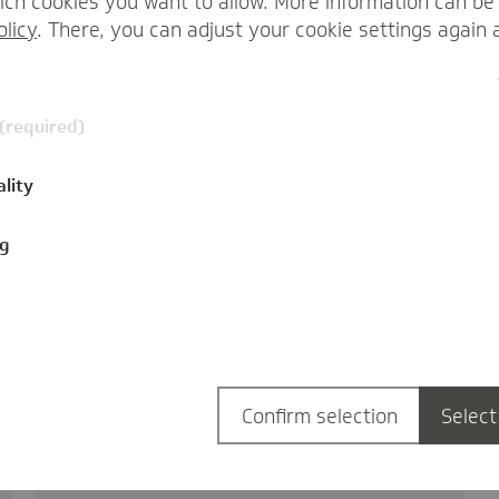
ch cookies you want to allow. More information can be 
olicy
. There, you can adjust your cookie settings again 
 (required)
ality
ng
Neu für TK-Versicherte: VR-
Therapie bei Angststörungen
innovativ
29.01.2020
Die TK bietet ab sofort eine digitale
Confirm selection
Select
Therapie gegen Angststörung an. Mit dem
Programm "Invirto"…