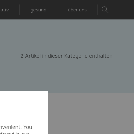
ativ
gesund
über uns
2 Artikel in dieser Kategorie enthalten
nvenient. You