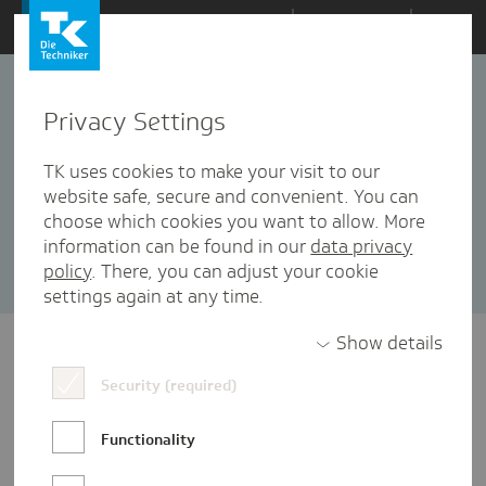
Zum
Themen
Inhalt
springen
Privacy Settings
VR
2 Artikel in dieser Kategorie enthalten
TK uses cookies to make your visit to our
website safe, secure and convenient. You can
Sortieren nach:
Datum
Popularität
choose which cookies you want to allow. More
information can be found in our
data privacy
policy
. There, you can adjust your cookie
settings again at any time.
Show details
Security (required)
Functionality