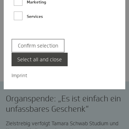
Marketing
Services
Confirm selection
Johanna Küther
Select all and close
Imprint
Organspende
Organspende: „Es ist einfach ein
unfassbares Geschenk“
Zielstrebig verfolgt Tamara Schwab Studium und