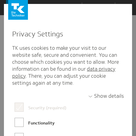
Zum
Themen
Inhalt
springen
Privacy Settings
Zu
Mail
01.03.2023
den
TK uses cookies to make your visit to our
Kommentaren
website safe, secure and convenient. You can
choose which cookies you want to allow. More
information can be found in our
data privacy
policy
. There, you can adjust your cookie
settings again at any time.
Show details
Security (required)
Functionality