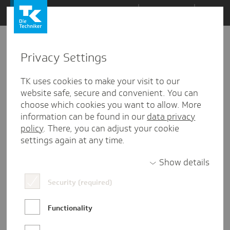
Zum
Themen
Inhalt
springen
Privacy Settings
Zu
Mail
10
06.02.2024
den
TK uses cookies to make your visit to our
Kommentaren
website safe, secure and convenient. You can
choose which cookies you want to allow. More
information can be found in our
data privacy
policy
. There, you can adjust your cookie
settings again at any time.
Show details
Security (required)
Functionality