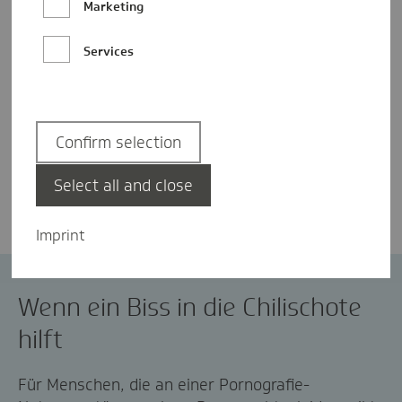
Marketing
Services
Confirm selection
Denise Jacoby
Select all and close
Imprint
App
Pornosucht
Wenn ein Biss in die Chilischote
hilft
Für Menschen, die an einer Pornografie-