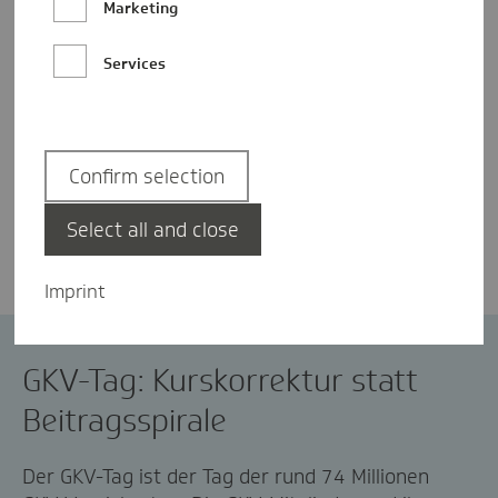
Marketing
Services
Confirm selection
Dr. Jens Baas
Select all and close
Imprint
#GKVTag
GKV-Finanzen
GKV-Tag: Kurskorrektur statt
Beitragsspirale
Der GKV-Tag ist der Tag der
rund
74 Millionen