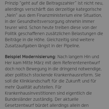
Prinzip
“geht auf die Beitragszahler”
ist nicht neu,
a
llerdings verschärft das
derzeitige
kategorische
„Nein“ aus dem Finanzministerium eine Situation,
in der Gesundheitsversorgung ohnehin immer
teurer wird. Schon heute treiben
diese von
der
Politik geschaffene
n
zusätzliche
n
Belastungen
die
Beiträge in die Höhe. Gleichzeitig sind weitere
Zusatzaufgaben längst in der Pipeline
.
Beispiel
Moderni
s
ierung
:
Nach langem Hin und
Her kam Mitte März mit dem Referentenentwurf
doch noch Bewegung in die dringend notwendige,
aber politisch stockende Krankenhausreform. Sie
soll die Kliniklandschaft für die Zukunft und für
mehr Qualität aufstellen.
Für
Krankenhausinvestitionen sind eigentlich die
Bundesländer zuständig. Der aktuelle
Gesetzentwurf bürdet allerdings
allein
den