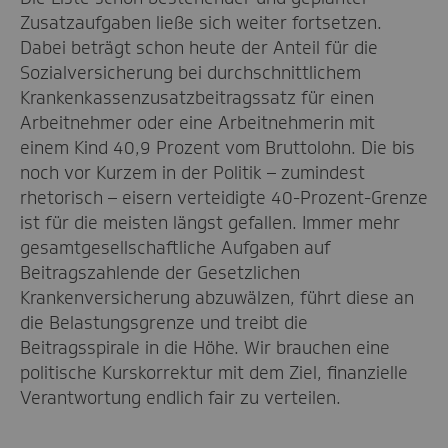
Zusatzaufgaben
ließe sich weiter fortsetzen.
Dabei beträgt schon heute der Anteil für die
Sozialversicherung
bei durchschnittlichem
Krankenkassenzusatzbeitrags
satz
für einen
Arbeitnehmer oder eine Arbeitnehmerin mit
einem
Kind
40,9 Prozent
vom Bruttolohn
. D
ie bis
noch vor Kurzem in der Politik – zumindest
rhetorisch – eisern verteidigte 40-Prozent-Grenze
ist
für die meisten
längst gefallen.
Immer mehr
g
esamtg
esellschaftliche
Aufgaben
auf
Beitragszahlende der Gesetzlichen
Krankenversicherung abzuwälzen
, führt diese an
die Belastungsgrenze und treibt die
Beitragsspirale in die Höhe.
Wir brauchen eine
politische Kurskorrektur mit dem Ziel
,
finanzielle
Verantwortung endlich fair zu verteilen.