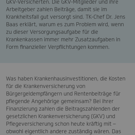
GKV-Versicherten. Die
GKV-Mitglieder und ihre
Arbeitgeber zahl
e
n Beiträge, damit sie im
Krankheitsfall gut versorgt sind. TK-Chef Dr. Jens
Baas erklärt
, warum
es zum Problem wird, wenn
zu dieser Versorgungsaufgabe für die
Kranken
kassen immer mehr Zusatzaufgaben in
Form finanzieller Verpflichtungen kommen.
Was haben Krankenhausinvestitionen, die Kosten
für die Krankenversicherung von
Bürgergeldempfängern und Rentenbeiträge für
pflegende Angehörige gemeinsam? Bei
i
hrer
Finanzierung zahlen die Beitragszahle
nden
der
gesetzlichen Krankenversicherung (GKV) und
Pflegeversicherung
schon heute
kräftig mit –
obwohl eigentlich andere zuständig wären. Das