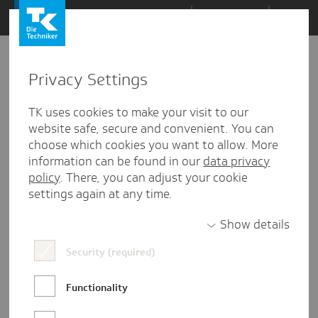
Zum
Themen
Inhalt
springen
Privacy Settings
Zu
Mail
28
26.03.2024
den
TK uses cookies to make your visit to our
Kommentaren
website safe, secure and convenient. You can
choose which cookies you want to allow. More
information can be found in our
data privacy
policy
. There, you can adjust your cookie
settings again at any time.
Show details
Security (required)
Functionality