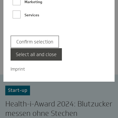
Marketing
Services
Confirm selection
Lennart Paul
Select all and close
Imprint
Health-i
Health-i Award
Innovation
Start-up
Health-i-Award 2024: Blutzucker
messen ohne Stechen