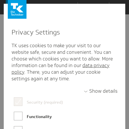
Zum
Themen
Inhalt
springen
Privacy Settings
Zu
Mail
31
16.01.2025
den
TK uses cookies to make your visit to our
Kommentaren
website safe, secure and convenient. You can
choose which cookies you want to allow. More
information can be found in our
data privacy
policy
. There, you can adjust your cookie
settings again at any time.
Show details
Security (required)
Functionality