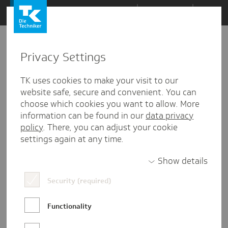
Zum
Themen
Inhalt
springen
Privacy Settings
Zu
Mail
19
10.07.2025
den
TK uses cookies to make your visit to our
Kommentaren
website safe, secure and convenient. You can
choose which cookies you want to allow. More
information can be found in our
data privacy
policy
. There, you can adjust your cookie
settings again at any time.
Show details
Security (required)
Functionality