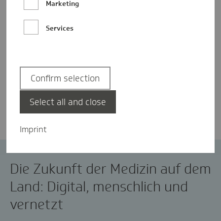
Marketing
Services
Confirm selection
Yasmin Neshatrooh
Select all and close
Imprint
Innovation
Versorgung
Die Zukunft der Medizin auf dem
Land: Digital, menschlich und
vernetzt