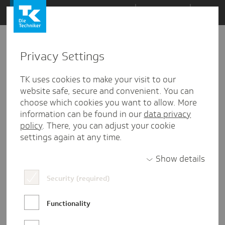
Zum
Themen
Inhalt
springen
Privacy Settings
Zu
Mail
14
30.07.2025
den
TK uses cookies to make your visit to our
Kommentaren
website safe, secure and convenient. You can
choose which cookies you want to allow. More
information can be found in our
data privacy
policy
. There, you can adjust your cookie
settings again at any time.
Show details
Security (required)
Functionality