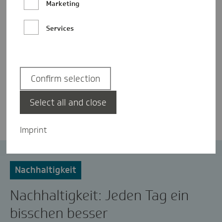
Marketing
Services
Confirm selection
Dr. Sarah Elena Windolph-Lübben
Select all and close
Imprint
Gesundheit
Klimaschutz
Nachhaltigkeit
Nachhaltigkeit: Jeden Tag ein
bisschen besser