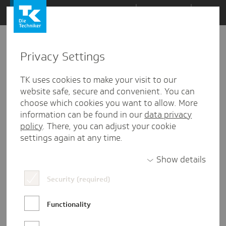
Zum
Themen
Inhalt
springen
Privacy Settings
Zu
Mail
5
05.11.2025
den
TK uses cookies to make your visit to our
Kommentaren
website safe, secure and convenient. You can
choose which cookies you want to allow. More
information can be found in our
data privacy
policy
. There, you can adjust your cookie
settings again at any time.
Show details
Security (required)
Functionality