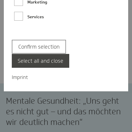
Marketing
Services
Confirm selection
Marla Scherret
Select all and close
Imprint
MentalHealth
Mentale Gesundheit: „Uns geht
es nicht gut – und das möchten
wir deutlich machen“