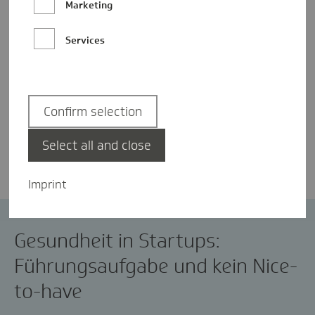
Marketing
Services
Confirm selection
Rebecca Vaneeva
Select all and close
Imprint
Start-ups
Gesundheit in Startups:
Führungsaufgabe und kein Nice-
to-have