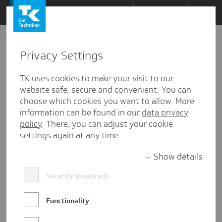
Zum
Themen
Inhalt
springen
Privacy Settings
Zu
Mail
4
09.06.2026
den
TK uses cookies to make your visit to our
Kommentaren
website safe, secure and convenient. You can
choose which cookies you want to allow. More
information can be found in our
data privacy
policy
. There, you can adjust your cookie
settings again at any time.
Show details
Security (required)
Functionality