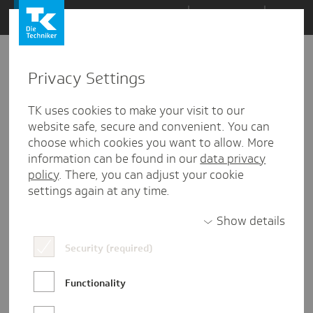
Zum
Themen
Inhalt
springen
Privacy Settings
TK uses cookies to make your visit to our
website safe, secure and convenient. You can
choose which cookies you want to allow. More
information can be found in our
data privacy
policy
. There, you can adjust your cookie
settings again at any time.
Show details
Jessica Hoffmann
Security (required)
Jessica ist Redakteurin in der
Functionality
Unternehmenskommunikation der TK in
Hamburg. Dafür hat die Schwarzwälderin