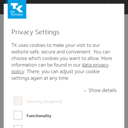
Zum
Themen
Inhalt
springen
Privacy Settings
TK uses cookies to make your visit to our
website safe, secure and convenient. You can
choose which cookies you want to allow. More
information can be found in our
data privacy
policy
. There, you can adjust your cookie
settings again at any time.
Show details
Luise Zink
Security (required)
Luise Zink ist Referentin für Presse- und
Functionality
Öffentlichkeitsarbeit in der TK-
Landesvertretung Hamburg. Wenn sie nicht